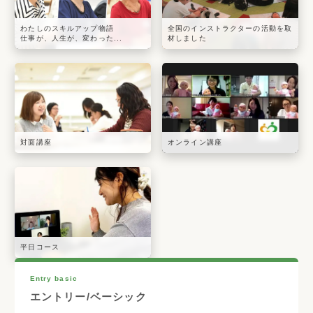
わたしのスキルアップ物語
全国のインストラクターの活動を取
仕事が、人生が、変わった...
材しました
対面講座
オンライン講座
平日コース
Entry basic
エントリー/ベーシック