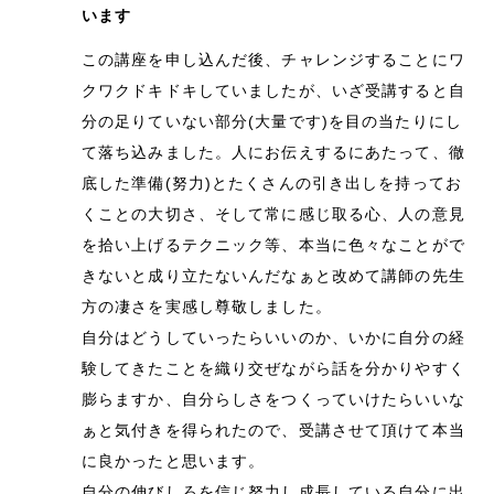
います
この講座を申し込んだ後、チャレンジすることにワ
クワクドキドキしていましたが、いざ受講すると自
分の足りていない部分(大量です)を目の当たりにし
て落ち込みました。人にお伝えするにあたって、徹
底した準備(努力)とたくさんの引き出しを持ってお
くことの大切さ、そして常に感じ取る心、人の意見
を拾い上げるテクニック等、本当に色々なことがで
きないと成り立たないんだなぁと改めて講師の先生
方の凄さを実感し尊敬しました。
自分はどうしていったらいいのか、いかに自分の経
験してきたことを織り交ぜながら話を分かりやすく
膨らますか、自分らしさをつくっていけたらいいな
ぁと気付きを得られたので、受講させて頂けて本当
に良かったと思います。
自分の伸びしろを信じ努力し成長している自分に出