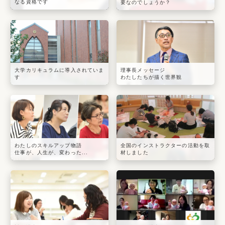
なる資格です
要なのでしょうか？
大学カリキュラムに導入されていま
理事長メッセージ
す
わたしたちが描く世界観
わたしのスキルアップ物語
全国のインストラクターの活動を取
仕事が、人生が、変わった...
材しました