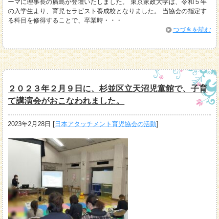
ーマに理事長の廣島が登壇いたしました。 東京家政大学は、令和５年
の入学生より、育児セラピスト養成校となりました。 当協会の指定す
る科目を修得することで、卒業時・・・
つづきを読む
２０２３年２月９日に、杉並区立天沼児童館で、子育
て講演会がおこなわれました。
2023年2月28日
[
日本アタッチメント育児協会の活動
]