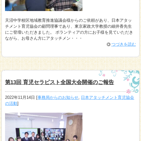
天沼中学校区地域教育推進協議会様からのご依頼があり、日本アタッ
チメント育児協会の顧問理事であり、東京家政大学教授の細井香先生
にご登壇いただきました。 ボランティアの方にお子様を見ていただき
ながら、お母さん方にアタッチメン・・・
つづきを読む
第13回 育児セラピスト全国大会開催のご報告
2022年11月14日
[
事務局からのお知らせ
,
日本アタッチメント育児協会
の活動
]