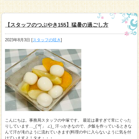
【スタッフのつぶやき155】猛暑の過ごし方
2023年8月3日
[
スタッフの呟き
]
こんにちは。事務局スタッフの中塚です。 最近は暑すぎて常にぐった
りしています…_(´ཀ`」 ∠)_ 汗っかきなので、夕飯を作っているときな
んて汗が滝のように流れていきます(料理の中に入らないように気を付
けていますよ！タオ・・・