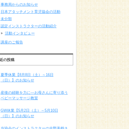
事務局からのお知らせ
日本アタッチメント育児協会の活動
未分類
認定インストラクターの活動紹介
活動インタビュー
講座のご報告
近の投稿
夏季休業【8月8日（土）～16日
（日）】のお知らせ
産後の経験を力に―お母さんに寄り添う
ベビーマッサージ教室
GW休業【5月2日（土）～5月10日
（日）】のお知らせ
当協会のインストラクターの吉野美鶴さ