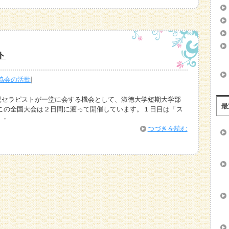
ト
協会の活動
]
児セラピストが一堂に会する機会として、淑徳大学短期大学部
最
この全国大会は２日間に渡って開催しています。１日目は「ス
・・
つづきを読む