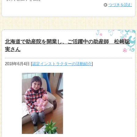
つづきを読む
北海道で助産院を開業し、ご活躍中の助産師 松﨑聡
実さん
2018年6月4日
[
認定インストラクターの活動紹介
]