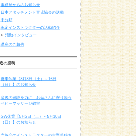
事務局からのお知らせ
日本アタッチメント育児協会の活動
未分類
認定インストラクターの活動紹介
活動インタビュー
講座のご報告
近の投稿
夏季休業【8月8日（土）～16日
（日）】のお知らせ
産後の経験を力に―お母さんに寄り添う
ベビーマッサージ教室
GW休業【5月2日（土）～5月10日
（日）】のお知らせ
当協会のインストラクターの吉野美鶴さ