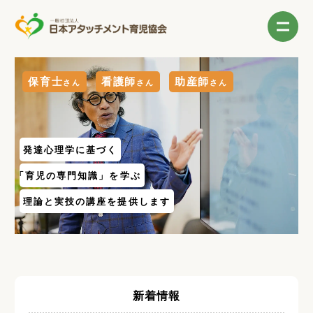
保育士
看護師
助産師
さん
さん
さん
発達心理学に基づく
「育児の専門知識」を学ぶ
理論と実技の講座を提供します
新着情報