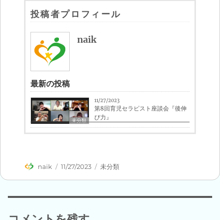
投稿者プロフィール
naik
最新の投稿
11/27/2023
第8回育児セラピスト座談会『後伸
び力』
未分類
投
投
カ
naik
11/27/2023
未分類
稿
稿
テ
者
日:
ゴ
リ
ー
コメントを残す