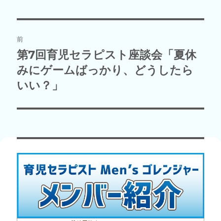
投
前
稿
第7回育児セラピスト座談会「夏休
前
の
みにゲームばっかり、どうしたら
ナ
投
いい？」
ビ
稿:
ゲ
ー
シ
ョ
ン