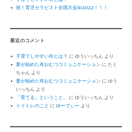
祝！育児セラピスト全国大会in2022！！！
最近のコメント
子育てしやすい街とは？
に
ゆういっちん
より
妻が始めた布おむつコミュニケーション
に
たく
ちゃん
より
妻が始めた布おむつコミュニケーション
に
ゆう
いっちん
より
「育てる」ということ。
に
ゆういっちん
より
トイトレのこと
に
ゆーでぃー
より