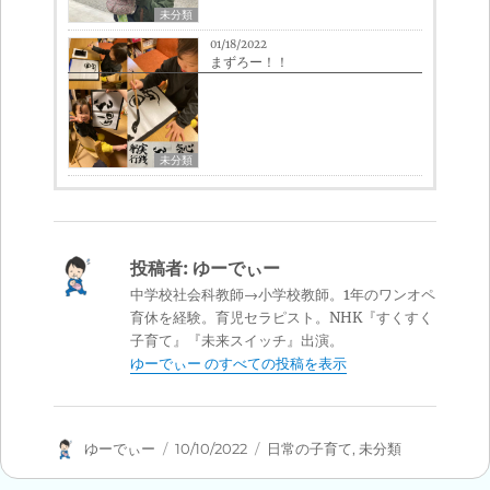
未分類
01/18/2022
まずろー！！
未分類
投稿者:
ゆーでぃー
中学校社会科教師→小学校教師。1年のワンオペ
育休を経験。育児セラピスト。NHK『すくすく
子育て』『未来スイッチ』出演。
ゆーでぃー のすべての投稿を表示
投
投
カ
ゆーでぃー
10/10/2022
日常の子育て
,
未分類
稿
稿
テ