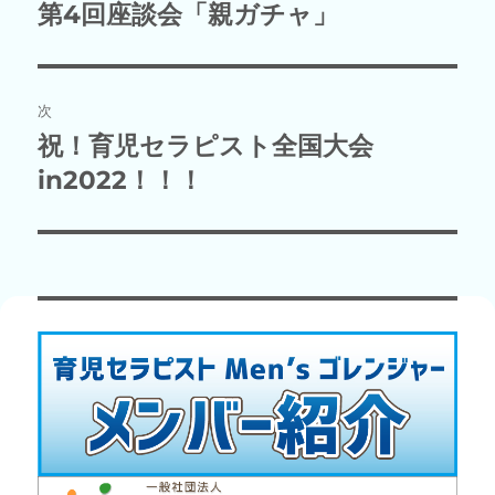
稿
第4回座談会「親ガチャ」
前
の
ナ
投
ビ
稿:
次
ゲ
祝！育児セラピスト全国大会
次
の
in2022！！！
ー
投
シ
稿:
ョ
ン