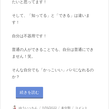
たいと思ってます！
そして、「知ってる」と「できる」は違いま
す！
自分は不器用です！
普通の人ができることでも、自分は普通にでき
ません！笑。
そんな自分でも「かっこいい」パパになれるの
か？
“祝！育児セラピスト全国大会in2022！！！” の
続きを読む
投
投
カ
祝！
ゆういっちん
11/15/2022
未分類
コメント