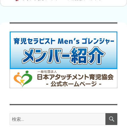
稿
稿
テ
育
者
日:
ゴ
児
リ
セ
ー
ラ
ピ
ス
ト
全
国
大
会
in2022！！！
に
検
検
索
索: