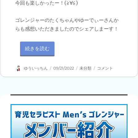
今回も楽しかったー！(≧∀≦)
ゴレンジャーのたくちゃんやゆーでぃーさんか
らも感想いただきましたのでシェアしまーす！
“第4回座談会「親ガチャ」” の
続きを読む
投
投
カ
第
ゆういっちん
09/21/2022
未分類
コメント
稿
稿
テ
4
者
日:
ゴ
回
リ
座
ー
談
会
「親
ガ
チ
ャ」
に