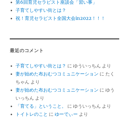
第6回育児セラピスト座談会「習い事」
子育てしやすい街とは？
祝！育児セラピスト全国大会in2022！！！
最近のコメント
子育てしやすい街とは？
に
ゆういっちん
より
妻が始めた布おむつコミュニケーション
に
たく
ちゃん
より
妻が始めた布おむつコミュニケーション
に
ゆう
いっちん
より
「育てる」ということ。
に
ゆういっちん
より
トイトレのこと
に
ゆーでぃー
より