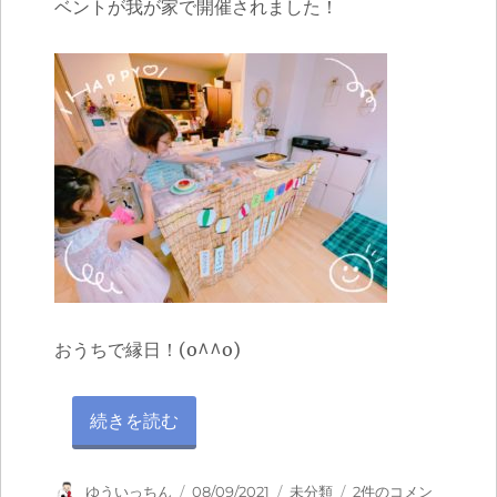
ベントが我が家で開催されました！
おうちで縁日！(o^^o)
“おうちで縁日！” の
続きを読む
投
投
カ
お
ゆういっちん
08/09/2021
未分類
2件のコメン