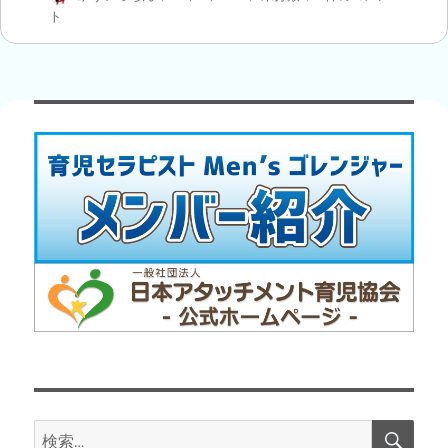
稿
稿
テ
う
ト
者
日:
ゴ
ち
リ
で
ー
縁
日！
へ
の
検
検
索