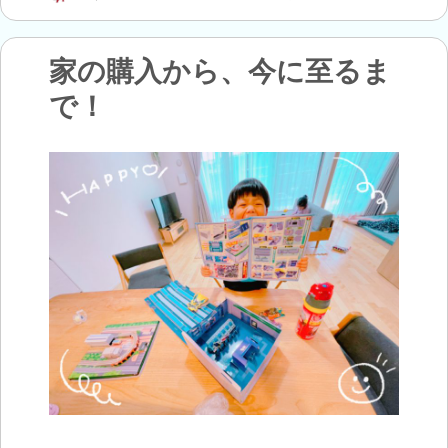
稿
稿
テ
が
者
日:
ゴ
家
リ
の
家の購入から、今に至るま
ー
子
育
で！
て
10
の
お
約
束！
に