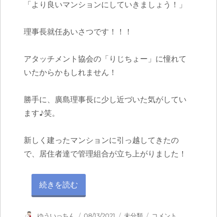
「より良いマンションにしていきましょう！」
理事長就任あいさつです！！！
アタッチメント協会の「りじちょー」に憧れて
いたからかもしれません！
勝手に、廣島理事長に少し近づいた気がしてい
ます♪笑。
新しく建ったマンションに引っ越してきたの
で、居住者達で管理組合が立ち上がりました！
“家の購入から、今に至るまで！” の
続きを読む
投
投
カ
家
ゆういっちん
08/13/2021
未分類
コメント