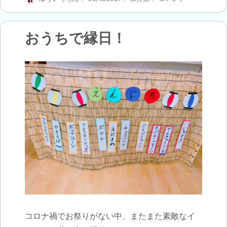
稿
稿
テ
の
者
日:
ゴ
購
リ
入
おうちで縁日！
ー
か
ら、
今
に
至
る
ま
で！
に
コロナ禍でお祭りがない中、またまた素敵なイ