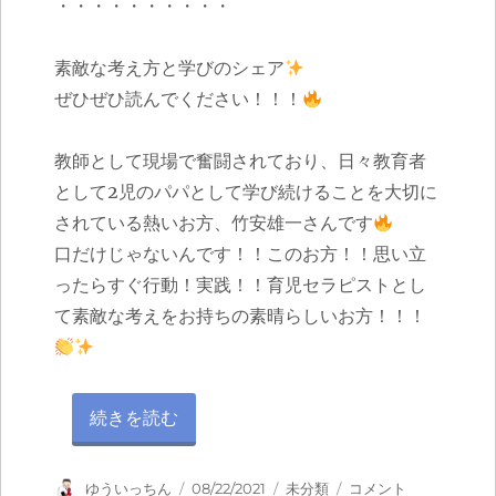
・・・・・・・・・・
素敵な考え方と学びのシェア
ぜひぜひ読んでください！！！
教師として現場で奮闘されており、日々教育者
として2児のパパとして学び続けることを大切に
されている熱いお方、竹安雄一さんです
口だけじゃないんです！！このお方！！思い立
ったらすぐ行動！実践！！育児セラピストとし
て素敵な考えをお持ちの素晴らしいお方！！！
“我が家の子育て10のお約束！” の
続きを読む
投
投
カ
我
ゆういっちん
08/22/2021
未分類
コメント