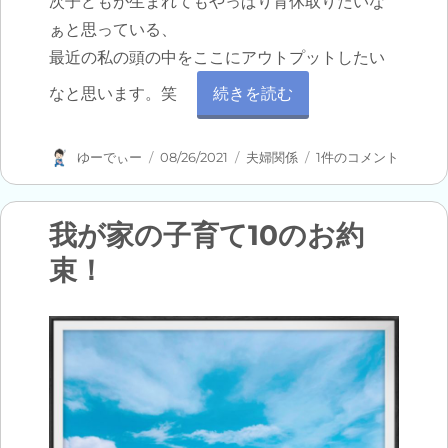
次子どもが生まれてもやっぱり育休取りたいな
ぁと思っている、
最近の私の頭の中をここにアウトプットしたい
“男性育休のパターンと私” の
なと思います。笑
続きを読む
投
投
カ
男
ゆーでぃー
08/26/2021
夫婦関係
1件のコメント
稿
稿
テ
性
者
日:
ゴ
育
リ
休
我が家の子育て10のお約
ー
の
パ
束！
タ
ー
ン
と
私
へ
の