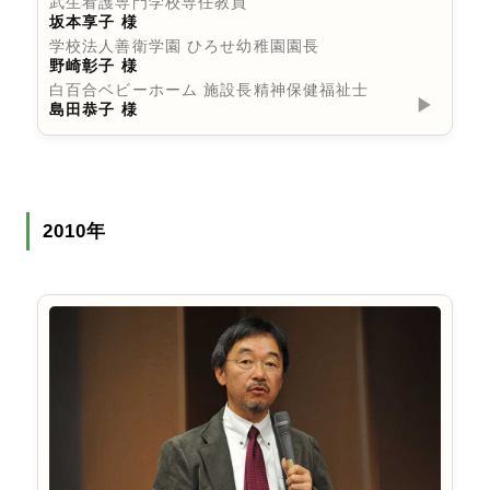
武生看護専門学校専任教員
坂本享子 様
学校法人善衛学園 ひろせ幼稚園園長
野崎彰子 様
白百合ベビーホーム 施設長精神保健福祉士
▶︎
島田恭子 様
2010年