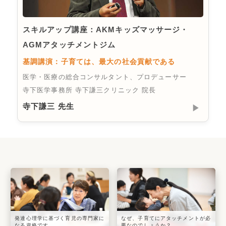
スキルアップ講座：AKMキッズマッサージ・
AGMアタッチメントジム
基調講演：子育ては、最大の社会貢献である
医学・医療の総合コンサルタント、プロデューサー
寺下医学事務所 寺下謙三クリニック 院長
寺下謙三 先生
▶︎
発達心理学に基づく育児の専門家に
なぜ、子育てにアタッチメントが必
なる資格です
要なのでしょうか？