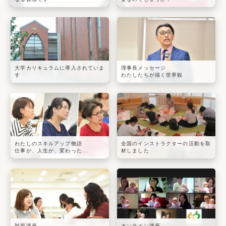
大学カリキュラムに導入されていま
理事長メッセージ
す
わたしたちが描く世界観
わたしのスキルアップ物語
全国のインストラクターの活動を取
仕事が、人生が、変わった...
材しました
対面講座
オンライン講座