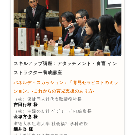
スキルアップ講座：アタッチメント・食育 イン
ストラクター養成講座
パネルディスカッション：「育児セラピストのミッ
ション」-これからの育児支援のあり方-
（株）保健同人社代表取締役社長
吉田行雄 様
（株）主婦の友社 ﾍﾞﾋﾞﾓ・ﾌﾟﾚﾓ編集長
金塚方也 様
淑徳大学短期大学 社会福祉学科教授
細井香 様