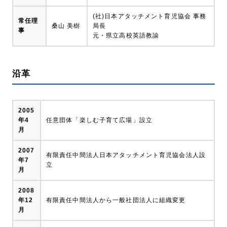
(社)日本アタッチメント育児協会 事務
常任理
桑山 美樹
局長
事
元・県立高校英語教諭
沿革
2005
年4
任意団体「楽しむ子育て広場」設立
月
2007
有限責任中間法人日本アタッチメント育児協会法人設
年7
立
月
2008
年12
有限責任中間法人から一般社団法人に組織変更
月