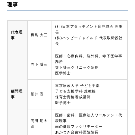
理事
(社)日本アタッチメント育児協会 理事
代表理
長
廣島 大三
事
(株)ハッピーチャイルド 代表取締役社
長
医師・心療内科、脳外科、寺下医学事
務所
寺下 謙三
寺下謙三クリニック院長
医学博士
東京家政大学 子ども学部
顧問理
子ども支援学科 准教授
細井 香
事
保育士資格養成講師
医学博士
医師・歯科、医療法人ワールデント代
高田 朋太
表理事
郎
歯の健康ファシリテーター
あかつき台歯科医院院長