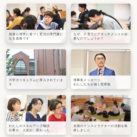
発達心理学に基づく育児の専門家に
なぜ、子育てにアタッチメントが必
なる資格です
要なのでしょうか？
大学カリキュラムに導入されていま
理事長メッセージ
す
わたしたちが描く世界観
わたしのスキルアップ物語
全国のインストラクターの活動を取
仕事が、人生が、変わった...
材しました