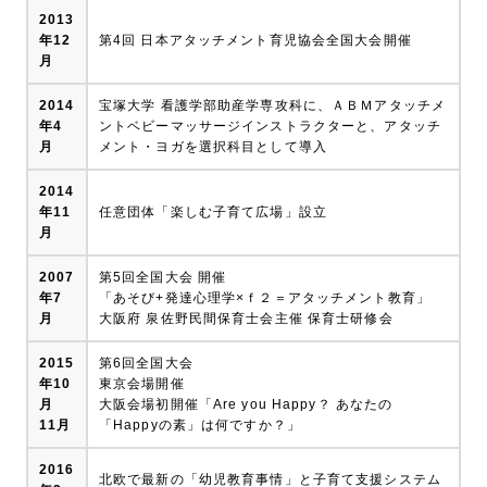
2013
年12
第4回 日本アタッチメント育児協会全国大会開催
月
2014
宝塚大学 看護学部助産学専攻科に、ＡＢＭアタッチメ
年4
ントベビーマッサージインストラクターと、アタッチ
月
メント・ヨガを選択科目として導入
2014
年11
任意団体「楽しむ子育て広場」設立
月
2007
第5回全国大会 開催
年7
「あそび+発達心理学×ｆ２＝アタッチメント教育」
月
大阪府 泉佐野民間保育士会主催 保育士研修会
2015
第6回全国大会
年10
東京会場開催
月
大阪会場初開催「Are you Happy？ あなたの
11月
「Happyの素」は何ですか？」
2016
北欧で最新の「幼児教育事情」と子育て支援システム