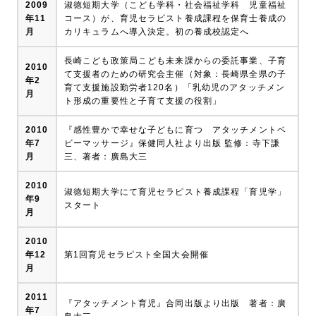
2009
淑徳短期大学（こども学科・社会福祉学科 児童福祉
年11
コース）が、育児セラピスト養成課程を保育士養成の
月
カリキュラムへ導入決定。初の養成校認定へ
長崎こども政策局こども未来課からの委託事業、子育
2010
て支援者のための研究会主催（対象：長崎県全県の子
年2
育て支援施設勤労者120名）「乳幼児のアタッチメン
月
ト形成の重要性と子育て支援の役割」
2010
『感性豊かで幸せな子どもに育つ アタッチメントベ
年7
ビーマッサージ』保健同人社より出版 監修：寺下謙
月
三、著者：廣島大三
2010
淑徳短期大学にて育児セラピスト養成課程「育児学」
年9
スタート
月
2010
年12
第1回育児セラピスト全国大会開催
月
2011
『アタッチメント育児』合同出版より出版 著者：廣
年7