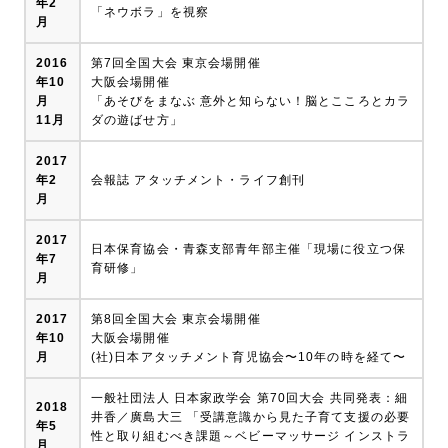
年2
「ネウボラ」を視察
月
2016
第7回全国大会 東京会場開催
年10
大阪会場開催
月
「あそびをまなぶ 意外と知らない！脳とこころとカラ
11月
ダの遊ばせ方」
2017
年2
会報誌 アタッチメント・ライフ創刊
月
2017
日本保育協会・青森支部青年部主催「現場に役立つ保
年7
育研修」
月
2017
第8回全国大会 東京会場開催
年10
大阪会場開催
月
(社)日本アタッチメント育児協会〜10年の時を経て〜
一般社団法人 日本家政学会 第70回大会 共同発表：細
2018
井香／廣島大三 「受講意識から見た子育て支援の必要
年5
性と取り組むべき課題～ベビーマッサージ インストラ
月