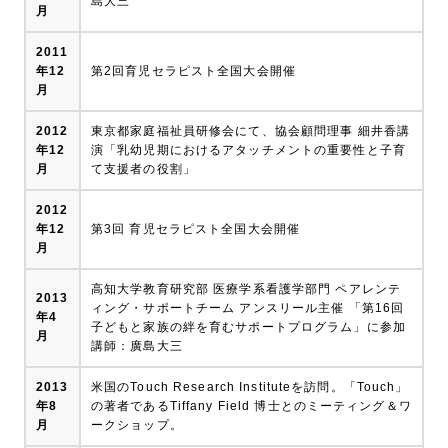
島大三
月
2011
年12
第2回育児セラピスト全国大会開催
月
2012
東京都家庭福祉員研修会にて、協会顧問理事 細井香講
年12
演「乳幼児期におけるアタッチメントの重要性と子育
月
て支援者の役割」
2012
年12
第3回 育児セラピスト全国大会開催
月
高知大学教育研究部 医療学系看護学部門 ペアレンテ
2013
ィング・サポートチーム アンスリール主催 「第16回
年4
子どもと家族の絆を育むサポートプログラム」に参加
月
講師：廣島大三
2013
米国のTouch Research Instituteを訪問。「Touch」
年8
の著者であるTiffany Field 博士とのミーティング＆ワ
月
ークショップ。