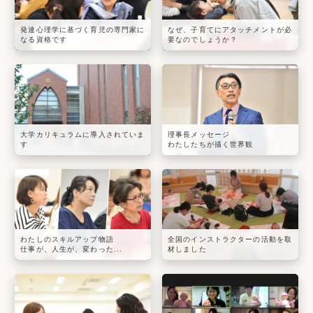
発達心理学に基づく育児の専門家に
なぜ、子育てにアタッチメントが必
なる資格です
要なのでしょうか？
大学カリキュラムに導入されていま
理事長メッセージ
す
わたしたちが描く世界観
わたしのスキルアップ物語
全国のインストラクターの活動を取
仕事が、人生が、変わった...
材しました