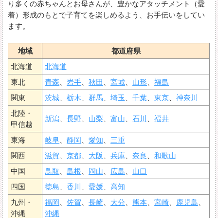
り多くの赤ちゃんとお母さんが、豊かなアタッチメント（愛
着）形成のもとで子育てを楽しめるよう、お手伝いをしてい
ます。
地域
都道府県
北海道
北海道
東北
青森
、
岩手
、
秋田
、
宮城
、
山形
、
福島
関東
茨城
、
栃木
、
群馬
、
埼玉
、
千葉
、
東京
、
神奈川
北陸・
新潟
、
長野
、
山梨
、
富山
、
石川
、
福井
甲信越
東海
岐阜
、
静岡
、
愛知
、
三重
関西
滋賀
、
京都
、
大阪
、
兵庫
、
奈良
、
和歌山
中国
鳥取
、
島根
、
岡山
、
広島
、
山口
四国
徳島
、
香川
、
愛媛
、
高知
九州・
福岡
、
佐賀
、
長崎
、
大分
、
熊本
、
宮崎
、
鹿児島
、
沖縄
沖縄