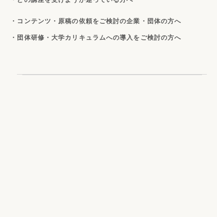
・コンテンツ・原稿の依頼をご検討の企業・団体の方へ
・団体研修・大学カリキュラムへの導入をご検討の方へ
〒456-0002
愛知県名古屋市熱田区金山町1丁目13-14アールワン金山
3F
資料請求
電話番号
FAX番号
052-265-6526
052-265-6529