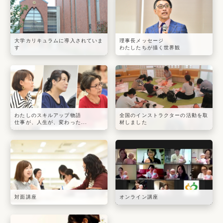
大学カリキュラムに導入されていま
理事長メッセージ
す
わたしたちが描く世界観
わたしのスキルアップ物語
全国のインストラクターの活動を取
仕事が、人生が、変わった...
材しました
対面講座
オンライン講座