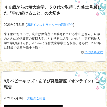
４６歳からの短大進学、５０代で取得した修士号感じ
た「学び続けること」の大切さ
2021年9月21日
[
認定インストラクターの活動紹介
]
東京都にお住いで、現在は保育所に勤務されている中山恵さん。46歳
のときに通信教育の短期大学こども学科に入学したのち、東京福祉大
学で学び続けられ、2019年に保育児童学学士を取得。さらに、2021年
に53歳で児童学修士を取・・・
つづきを読む
9月ベビーキッズ・あそび発達講座（オンライン）ご
報告
2021年9月16日
[
講座のご報告
]