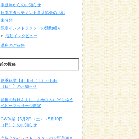
事務局からのお知らせ
日本アタッチメント育児協会の活動
未分類
認定インストラクターの活動紹介
活動インタビュー
講座のご報告
近の投稿
夏季休業【8月8日（土）～16日
（日）】のお知らせ
産後の経験を力に―お母さんに寄り添う
ベビーマッサージ教室
GW休業【5月2日（土）～5月10日
（日）】のお知らせ
当協会のインストラクターの吉野美鶴さ