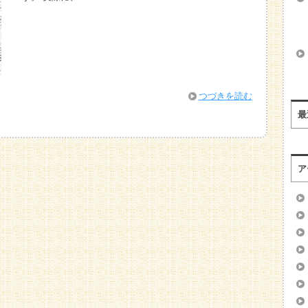
つづきを読む
最
ア