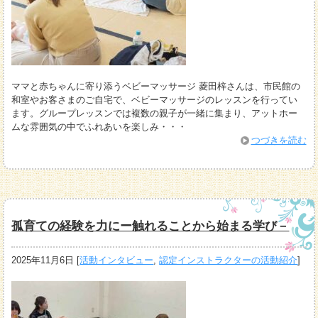
ママと赤ちゃんに寄り添うベビーマッサージ 菱田梓さんは、市民館の
和室やお客さまのご自宅で、ベビーマッサージのレッスンを行ってい
ます。グループレッスンでは複数の親子が一緒に集まり、アットホー
ムな雰囲気の中でふれあいを楽しみ・・・
つづきを読む
孤育ての経験を力にー触れることから始まる学び－
2025年11月6日
[
活動インタビュー
,
認定インストラクターの活動紹介
]