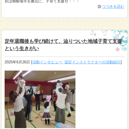
在は御殿場市を拠点に、子育て支援セ・・・
つづきを読む
定年退職後も学び続けて、辿りついた地域子育て支援
という生きがい
2025年6月26日
[
活動インタビュー
,
認定インストラクターの活動紹介
]