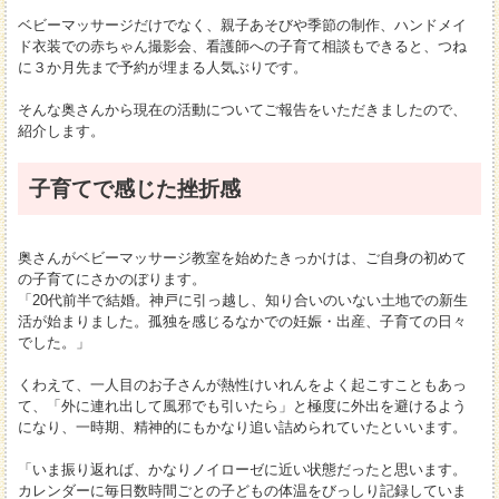
ベビーマッサージだけでなく、親子あそびや季節の制作、ハンドメイ
ド衣装での赤ちゃん撮影会、看護師への子育て相談もできると、つね
に３か月先まで予約が埋まる人気ぶりです。
そんな奥さんから現在の活動についてご報告をいただきましたので、
紹介します。
子育てで感じた挫折感
奥さんがベビーマッサージ教室を始めたきっかけは、ご自身の初めて
の子育てにさかのぼります。
「20代前半で結婚。神戸に引っ越し、知り合いのいない土地での新生
活が始まりました。孤独を感じるなかでの妊娠・出産、子育ての日々
でした。」
くわえて、一人目のお子さんが熱性けいれんをよく起こすこともあっ
て、「外に連れ出して風邪でも引いたら」と極度に外出を避けるよう
になり、一時期、精神的にもかなり追い詰められていたといいます。
「いま振り返れば、かなりノイローゼに近い状態だったと思います。
カレンダーに毎日数時間ごとの子どもの体温をびっしり記録していま