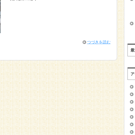
つづきを読む
最
ア