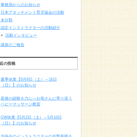
事務局からのお知らせ
日本アタッチメント育児協会の活動
未分類
認定インストラクターの活動紹介
活動インタビュー
講座のご報告
近の投稿
夏季休業【8月8日（土）～16日
（日）】のお知らせ
産後の経験を力に―お母さんに寄り添う
ベビーマッサージ教室
GW休業【5月2日（土）～5月10日
（日）】のお知らせ
当協会のインストラクターの吉野美鶴さ