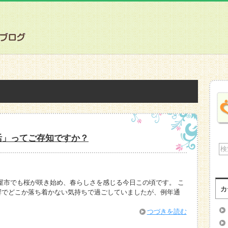
活」ってご存知ですか？
屋市でも桜が咲き始め、春らしさを感じる今日この頃です。 こ
カ
響でどこか落ち着かない気持ちで過ごしていましたが、例年通
・
つづきを読む