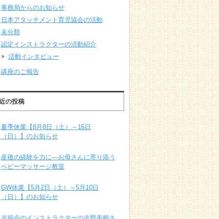
事務局からのお知らせ
日本アタッチメント育児協会の活動
未分類
認定インストラクターの活動紹介
活動インタビュー
講座のご報告
近の投稿
夏季休業【8月8日（土）～16日
（日）】のお知らせ
産後の経験を力に―お母さんに寄り添う
ベビーマッサージ教室
GW休業【5月2日（土）～5月10日
（日）】のお知らせ
当協会のインストラクターの吉野美鶴さ