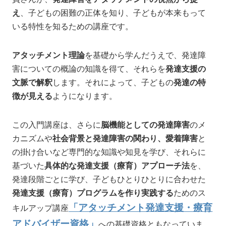
え
、子どもの困難の正体を知り、子どもが本来もって
いる特性を知るための講座です。
アタッチメント理論
を基礎から学んだうえで、発達障
害についての概論の知識を得て、それらを
発達支援の
文脈で解釈
します。それによって、子どもの
発達の特
徴が見える
ようになります。
この入門講座は、さらに
脳機能としての発達障害
のメ
カニズムや
社会背景と発達障害の関わり、愛着障害
と
の掛け合いなど専門的な知識や知見を学び、それらに
基づいた
具体的な発達支援（療育）アプローチ法
を、
発達段階ごとに学び、子どもひとりひとりに合わせた
発達支援（療育）プログラムを作り実践する
ためのス
「アタッチメント発達支援・療育
キルアップ講座
アドバイザー資格」
への基礎資格
ともなっていま