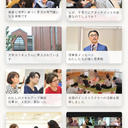
発達心理学に基づく育児の専門家に
なぜ、子育てにアタッチメントが必
なる資格です
要なのでしょうか？
大学カリキュラムに導入されていま
理事長メッセージ
す
わたしたちが描く世界観
わたしのスキルアップ物語
全国のインストラクターの活動を取
仕事が、人生が、変わった...
材しました