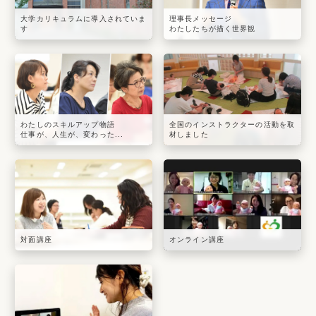
大学カリキュラムに導入されていま
理事長メッセージ
す
わたしたちが描く世界観
わたしのスキルアップ物語
全国のインストラクターの活動を取
仕事が、人生が、変わった...
材しました
対面講座
オンライン講座