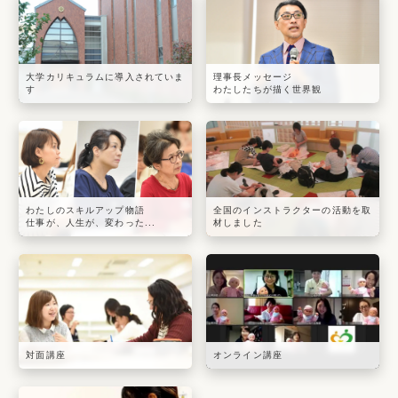
大学カリキュラムに導入されていま
理事長メッセージ
す
わたしたちが描く世界観
わたしのスキルアップ物語
全国のインストラクターの活動を取
仕事が、人生が、変わった...
材しました
対面講座
オンライン講座