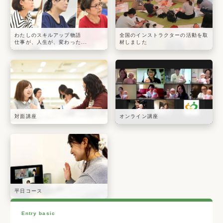
わたしのスキルアップ物語
全国のインストラクターの活動を取
仕事が、人生が、変わった...
材しました
対面講座
オンライン講座
平日コース
Entry basic