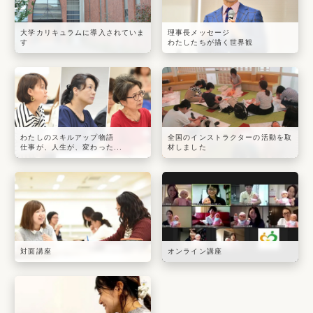
大学カリキュラムに導入されていま
理事長メッセージ
す
わたしたちが描く世界観
わたしのスキルアップ物語
全国のインストラクターの活動を取
仕事が、人生が、変わった...
材しました
対面講座
オンライン講座