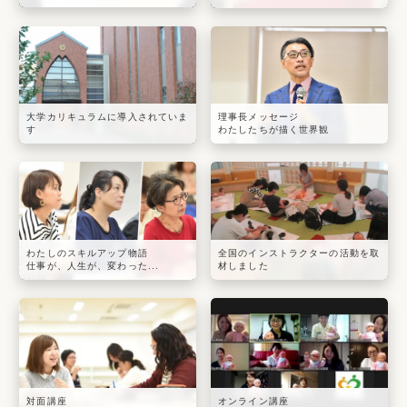
大学カリキュラムに導入されていま
理事長メッセージ
す
わたしたちが描く世界観
わたしのスキルアップ物語
全国のインストラクターの活動を取
仕事が、人生が、変わった...
材しました
対面講座
オンライン講座