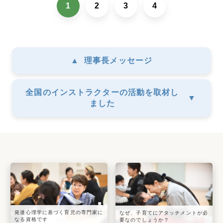
1
2
3
4
▲
理事長メッセージ
全国のインストラクターの活動を取材し
▼
ました
発達心理学に基づく育児の専門家に
なぜ、子育てにアタッチメントが必
なる資格です
要なのでしょうか？