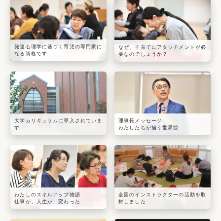
発達心理学に基づく育児の専門家に
なぜ、子育てにアタッチメントが必
なる資格です
要なのでしょうか？
大学カリキュラムに導入されていま
理事長メッセージ
す
わたしたちが描く世界観
わたしのスキルアップ物語
全国のインストラクターの活動を取
仕事が、人生が、変わった...
材しました