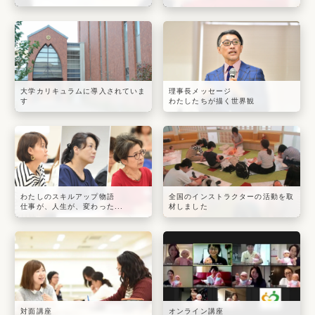
大学カリキュラムに導入されていま
理事長メッセージ
す
わたしたちが描く世界観
わたしのスキルアップ物語
全国のインストラクターの活動を取
仕事が、人生が、変わった...
材しました
対面講座
オンライン講座