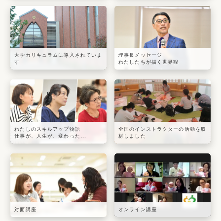
大学カリキュラムに導入されていま
理事長メッセージ
す
わたしたちが描く世界観
わたしのスキルアップ物語
全国のインストラクターの活動を取
仕事が、人生が、変わった...
材しました
対面講座
オンライン講座