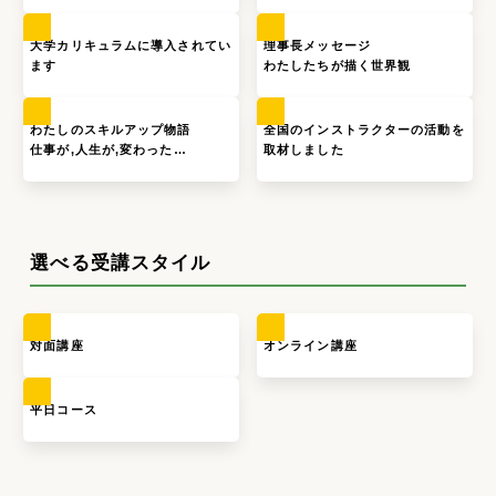
発達心理学に基づく育児の専門家
なぜ、子育てにアタッチメントが
になる資格です
必要なのでしょうか
大学カリキュラムに導入されてい
理事長メッセージ
ます
わたしたちが描く世界観
わたしのスキルアップ物語
全国のインストラクターの活動を
仕事が,人生が,変わった…
取材しました
選べる受講スタイル
対面講座
オンライン講座