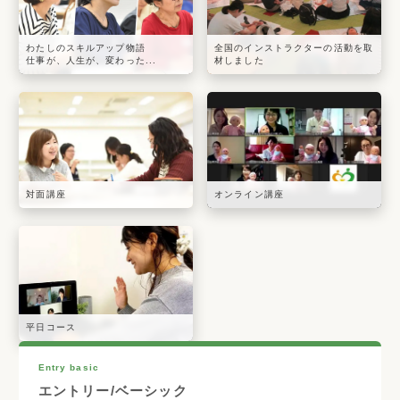
わたしのスキルアップ物語
全国のインストラクターの活動を取
仕事が、人生が、変わった...
材しました
対面講座
オンライン講座
平日コース
Entry basic
エントリー/ベーシック