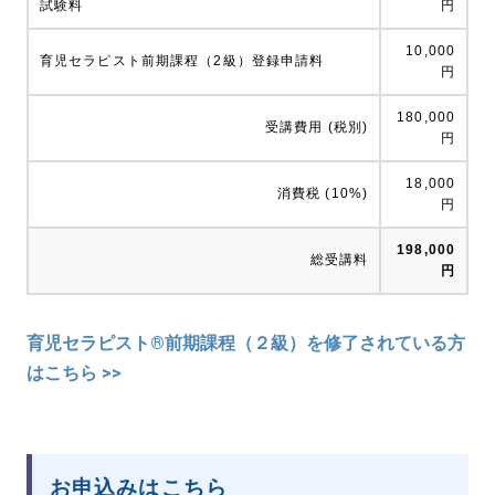
試験料
円
10,000
育児セラピスト前期課程（2級）登録申請料
円
180,000
受講費用 (税別)
円
18,000
消費税 (10%)
円
198,000
総受講料
円
育児セラピスト®前期課程（２級）を修了されている方
はこちら >>
お申込みはこちら