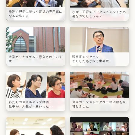
発達心理学に基づく育児の専門家に
なぜ、子育てにアタッチメントが必
なる資格です
要なのでしょうか？
大学カリキュラムに導入されていま
理事長メッセージ
す
わたしたちが描く世界観
わたしのスキルアップ物語
全国のインストラクターの活動を取
仕事が、人生が、変わった...
材しました