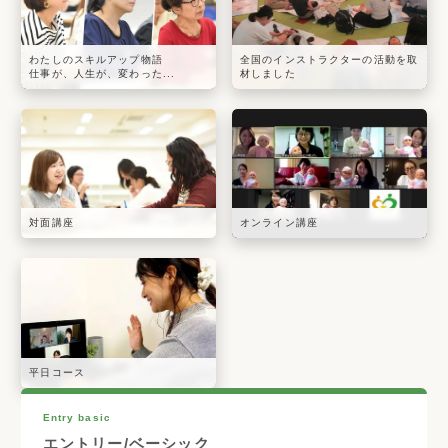
わたしのスキルアップ物語
全国のインストラクターの活動を取
仕事が、人生が、変わった...
材しました
対面講座
オンライン講座
平日コース
Entry basic
エントリー/ベーシック