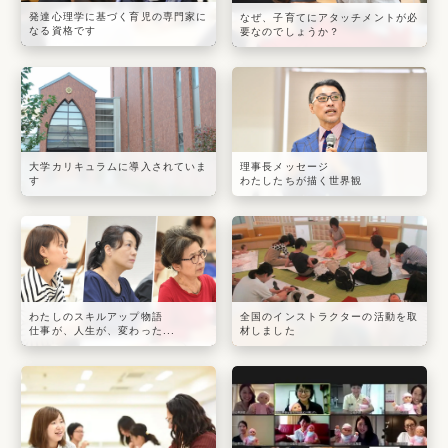
発達心理学に基づく育児の専門家に
なぜ、子育てにアタッチメントが必
なる資格です
要なのでしょうか？
大学カリキュラムに導入されていま
理事長メッセージ
す
わたしたちが描く世界観
わたしのスキルアップ物語
全国のインストラクターの活動を取
仕事が、人生が、変わった...
材しました