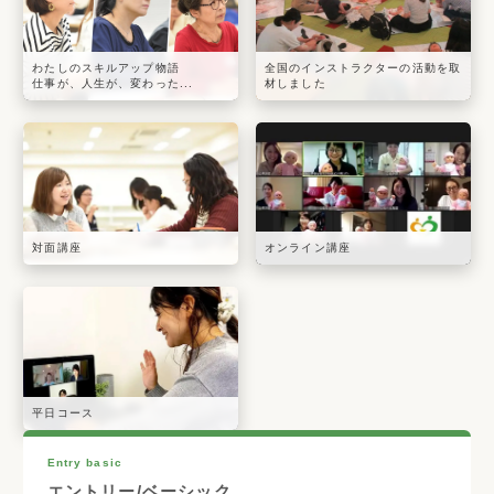
わたしのスキルアップ物語
全国のインストラクターの活動を取
仕事が、人生が、変わった...
材しました
対面講座
オンライン講座
平日コース
Entry basic
エントリー/ベーシック