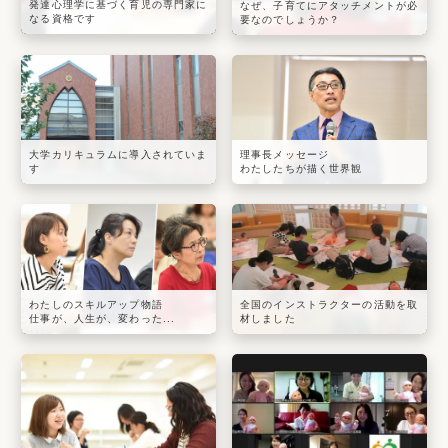
発達心理学に基づく育児の専門家に
なぜ、子育てにアタッチメントが必
なる資格です
要なのでしょうか？
大学カリキュラムに導入されていま
理事長メッセージ
す
わたしたちが描く世界観
わたしのスキルアップ物語
全国のインストラクターの活動を取
仕事が、人生が、変わった...
材しました