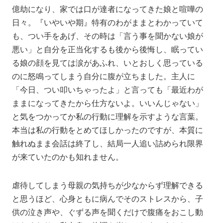
億劫になり、家では口が達者になってきた娘と喧嘩の
日々。『いやいや期』特有のわがままとわかっていて
も、つい手をあげ、その時は「言う事を聞かない娘が
悪い」と自分を正当化するも後から後悔し、眠ってい
る娘の顔を見ては涙があふれ、いとおしく思っている
のに怒鳴ってしまう自分に腹が立ちました。主人に
「今日、つい叩いちゃったよ」と言っても「最近わが
ままになってきたから仕方ないよ。いいんじゃない」
と気をつかってか私の行動に理解を示すような言葉。
本当は私の行動をとめてほしかったのですが、本質に
触れぬまま会話は終了し、結局一人追い詰められ限界
が来ていたのかも知れません。
虐待してしまう母親の気持ちが少なからず理解できる
と思うほど、心身ともに病んでそのストレスから、子
供の泣き声や、ぐずる声を聞くだけで腹痛をおこし動