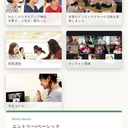
わたしのスキルアップ物語
全国のインストラクターの活動を取
仕事が、人生が、変わった...
材しました
対面講座
オンライン講座
平日コース
Entry basic
エントリー/ベーシック