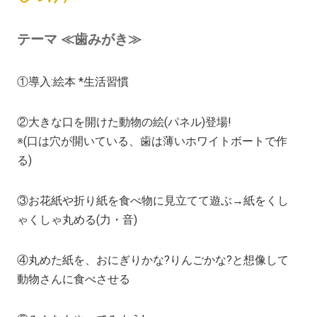
テーマ ≪歯みがき≫
①導入:絵本 *生活習慣
②大きな口を開けた動物の絵(パネル)登場!
※(口は穴が開いている、歯は薄いホワイトボートで作
る)
③お花紙や折り紙を食べ物に見立てて遊ぶ→紙をくし
ゃくしゃ丸める(力・音)
④丸めた紙を、おにぎりかな?りんごかな?と想像して
動物さんに食べさせる