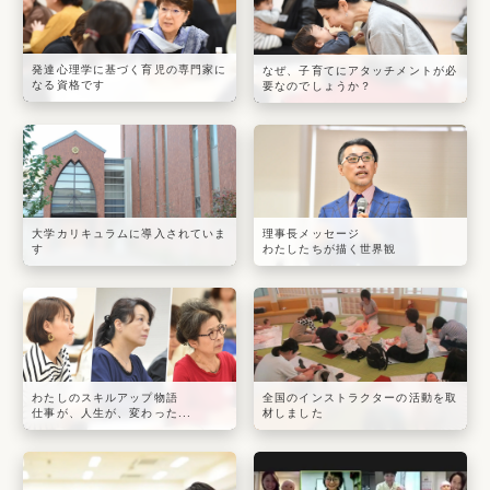
発達心理学に基づく育児の専門家に
なぜ、子育てにアタッチメントが必
なる資格です
要なのでしょうか？
大学カリキュラムに導入されていま
理事長メッセージ
す
わたしたちが描く世界観
わたしのスキルアップ物語
全国のインストラクターの活動を取
仕事が、人生が、変わった...
材しました