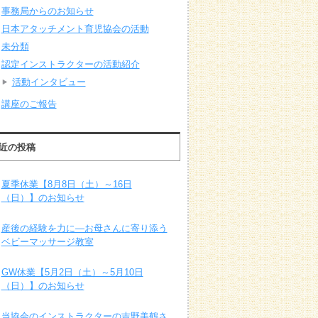
事務局からのお知らせ
日本アタッチメント育児協会の活動
未分類
認定インストラクターの活動紹介
活動インタビュー
講座のご報告
近の投稿
夏季休業【8月8日（土）～16日
（日）】のお知らせ
産後の経験を力に―お母さんに寄り添う
ベビーマッサージ教室
GW休業【5月2日（土）～5月10日
（日）】のお知らせ
当協会のインストラクターの吉野美鶴さ