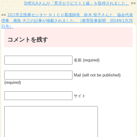
SHEILAさんが「育児セラピスト１級」を取得されました。
川口市立医療センター ＮＩＣＵ看護師長 鈴木 悦子さんと、協会代表
理事 廣島 大三の記事が掲載されました。（教育医事新聞 2014年1月25
日号）
コメントを残す
名前 (required)
Mail (will not be published)
(required)
サイト