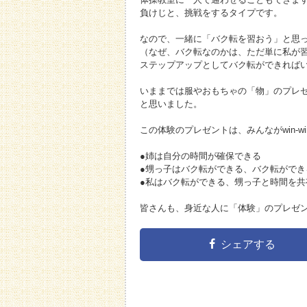
負けじと、挑戦をするタイプです。
なので、一緒に「バク転を習おう」と思
（なぜ、バク転なのかは、ただ単に私が
ステップアップとしてバク転ができれば
いままでは服やおもちゃの「物」のプレ
と思いました。
この体験のプレゼントは、みんながwin-w
●姉は自分の時間が確保できる
●甥っ子はバク転ができる、バク転がで
●私はバク転ができる、甥っ子と時間を共
皆さんも、身近な人に「体験」のプレゼ
シェアする