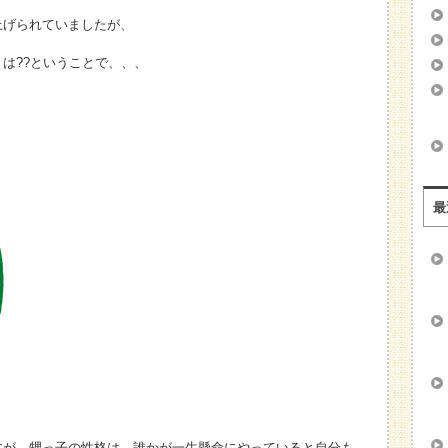
上げられていましたが、
は??ということで、、、
最
すが、甥っ子の性格は、誰かが一生懸命にやっていると自分も