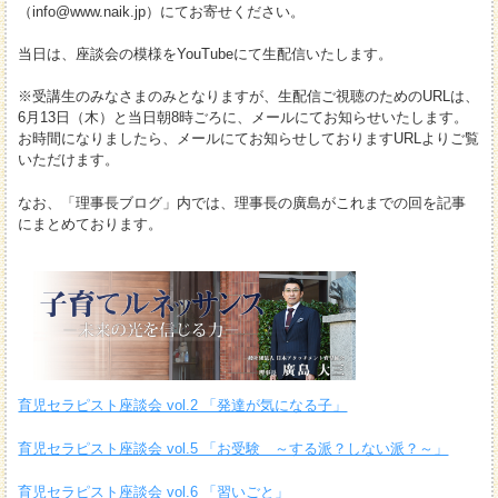
（info@www.naik.jp）にてお寄せください。
当日は、座談会の模様をYouTubeにて生配信いたします。
※受講生のみなさまのみとなりますが、生配信ご視聴のためのURLは、
6月13日（木）と当日朝8時ごろに、メールにてお知らせいたします。
お時間になりましたら、メールにてお知らせしておりますURLよりご覧
いただけます。
なお、「理事長ブログ」内では、理事長の廣島がこれまでの回を記事
にまとめております。
育児セラピスト座談会 vol.2 「発達が気になる子」
育児セラピスト座談会 vol.5 「お受験 ～する派？しない派？～」
育児セラピスト座談会 vol.6 「習いごと」